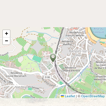
+
−
Leaflet
|
©
OpenStreetMap